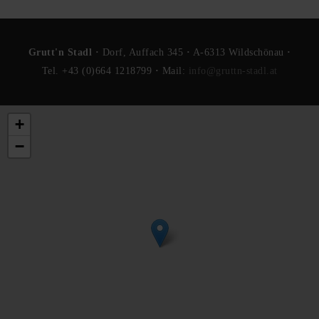
Grutt'n Stadl ·
Dorf, Auffach 345
·
A-6313 Wildschönau
·
Tel. +43 (0)664 1218799
·
Mail:
info@gruttn-stadl.at
+
−