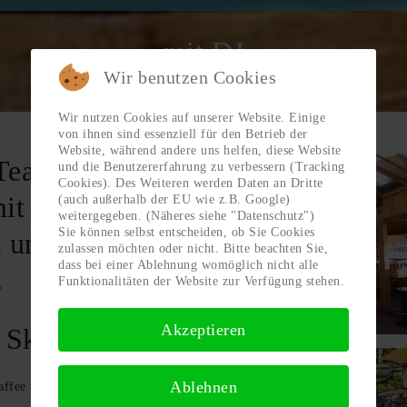
mit DJ
Wir benutzen Cookies
Wir nutzen Cookies auf unserer Website. Einige
von ihnen sind essenziell für den Betrieb der
Website, während andere uns helfen, diese Website
Team ist wieder
und die Benutzererfahrung zu verbessern (Tracking
Cookies). Des Weiteren werden Daten an Dritte
mit der Spaß-
(auch außerhalb der EU wie z.B. Google)
weitergegeben. (Näheres siehe "Datenschutz")
Sie können selbst entscheiden, ob Sie Cookies
i und am Abend
zulassen möchten oder nicht. Bitte beachten Sie,
dass bei einer Ablehnung womöglich nicht alle
.
Funktionalitäten der Website zur Verfügung stehen.
Akzeptieren
 Ski · Café
Ablehnen
Kaffee und hausgemachten Kuchen,