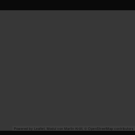
Powered by Leaflet, Modul von
Martin Kröll
,
© OpenStreetMap contributors