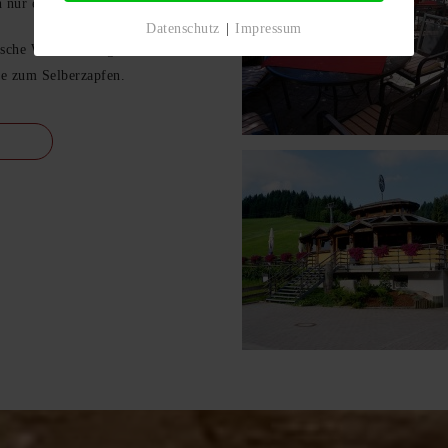
 nur etwas zu trinken.
Datenschutz
|
Impressum
asche Wein, trendigen Shot´s und
le zum Selberzapfen.
-