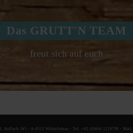
Das GRUTT'N TEAM
freut sich auf euch
f, Auffach 345
·
A-6313 Wildschönau
·
Tel. +43 (0)664 1218799
·
Mail