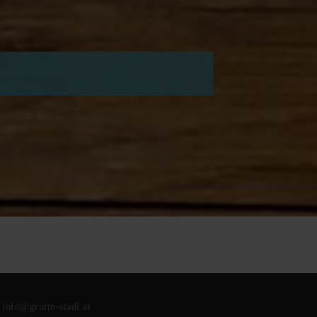
:
info@gruttn-stadl.at